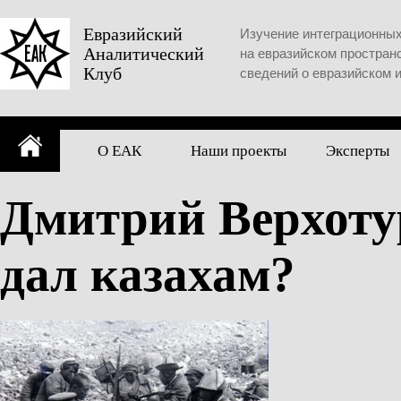
Skip
to
Евразийский
Изучение интеграционны
Аналитический
content
на евразийском простран
Клуб
сведений о евразийском 
О ЕАК
Наши проекты
Эксперты
Дмитрий Верхоту
дал казахам?